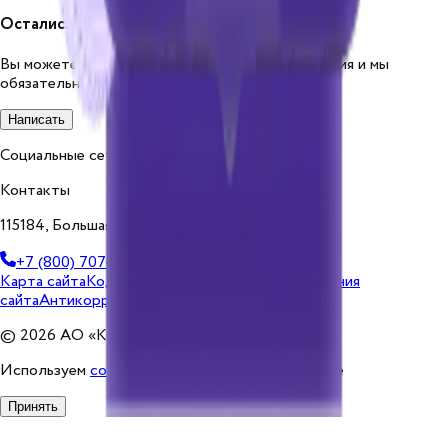
Остались вопросы?
Вы можете оставить свои вопросы или пожелания и мы
обязательно свяжемся с Вами
Написать
Социальные сети
Telegram
Вконтакте
Контакты
115184, Большая Татарская ул., 13, стр. 1
+7 (800) 707-77-64
sales@cosmosgroup.ru
Карта сайта
Кодекс этики
Политика использования
сайта
Антикоррупционная политика
© 2026 АО «Космос ОГ»
Используем
cookies
что бы сайт работал лучше
Принять