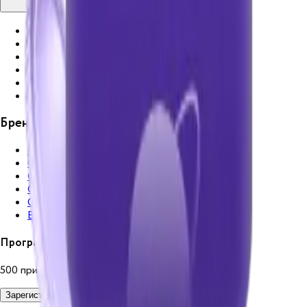
Cosmos Collection
Cosmos Selection
Cosmos Hotels
Сosmos Smart
Cosmos Stay Apartments
Все бренды
Бренды
Cosmos Collection
Cosmos Selection
Cosmos Hotels
Сosmos Smart
Cosmos Stay Apartments
Все бренды
Программа лояльности
500 приветственных баллов за регистрацию
Зарегистрироваться