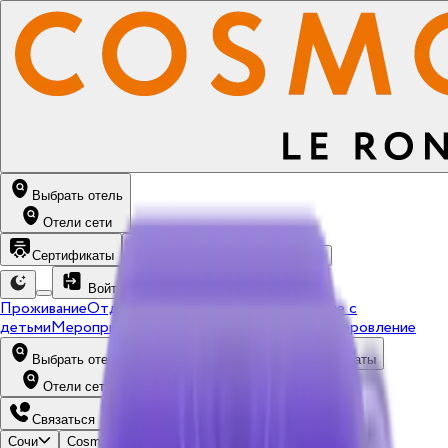
Выбрать отель
Отели сети
Сертификаты
Связаться
Забронировать
Войти
Проживание
Отдых
Акции
Рестораны
Проживание с
детьми
Мероприятия
Контакты
Фотогалерея
Оздоровление
Выбрать отель
Выбрать отель
Сертификаты
Отели сети
Связаться
Сочи
Cosmos Stay Le Rond Сочи 4*