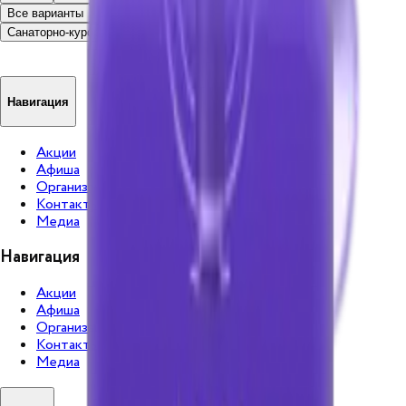
Все варианты
Завтрак
Полупансион
Санаторно-курортное лечение
Без питания
Навигация
Акции
Афиша
Организация мероприятий
Контакты
Медиа
Навигация
Акции
Афиша
Организация мероприятий
Контакты
Медиа